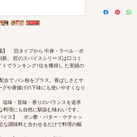
いて
・対応条件
【バージョンアップ版 
新発売記念として、
商品の使用有無に関
●名称：スパイス調
「2本以上のご注文
メールにてご連絡い
●原材料名：食塩（
1本のみのご注文
す。
黒胡椒、パン粉、ナ
2本以上のご注文
・対応可能期間
オニオン、コリアン
袋タイプ販売開始
商品到着後5日以内
ム、セロリ、パプリ
となります
・返品送料
イーストフード、V.
袋タイプ商品につい
店舗負担
色素、（一部に小麦
場】 旧タイプから 中身・ラベル・ボ
袋タイプのみのご
・再送料
●内容量：80g×5本
刷新。 匠のスパイスシリーズは口コミ
袋タイプ＋ボトル
店舗負担
●賞味期限：枠外左
トでランキング1位を獲得し た実績の
✅配送会社について
・備考
●保存方法：直射日
佐川急便・ヤマト運
同一商品の手配が不
さい
たします。
新配合で パン粉をプラス。香ばしさとサ
い場合がございます
●加工者
ーグや唐揚げの下味にも使いやすくなり
ませ。
●万福株式会社 宮崎
✅追跡番号について
2
発送完了メールにて
ＴＥＬ（0985）77-0
】 塩味・旨味・香りのバランスを追求
配送会社名・追跡番
んな料理にも自然に馴染む味わいです。
スパイス】 ポン酢・バター・ケチャッ
ご注文確定日より3～
※繁忙期など上記よ
近な調味料と合わせるだけで料理の幅