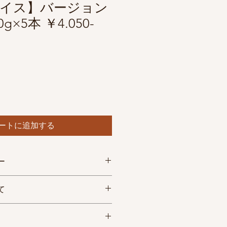
イス】バージョン
g×5本 ￥4.050-
ートに追加する
ー
合による交換、返金は受け付けてお
て
よる交換】
まる場合、商品等を交換いたしま
）
 匠のスパイス（ボトルタイプ）につ