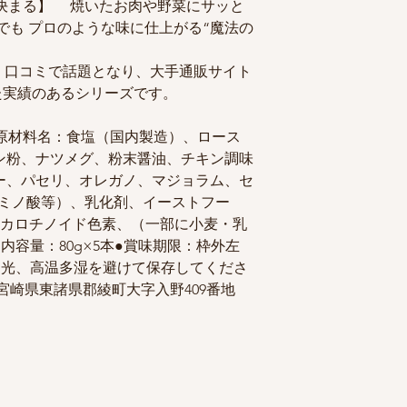
が決まる】 焼いたお肉や野菜にサッと
でも プロのような味に仕上がる“魔法の
】口コミで話題となり、大手通販サイト
た実績のあるシリーズです。
●原材料名：食塩（国内製造）、ロース
ン粉、ナツメグ、粉末醤油、チキン調味
ー、パセリ、オレガノ、マジョラム、セ
アミノ酸等）、乳化剤、イーストフー
剤、カロチノイド色素、（一部に小麦・乳
内容量：80g×5本●賞味期限：枠外左
日光、高温多湿を避けて保存してくださ
宮崎県東諸県郡綾町大字入野409番地
5