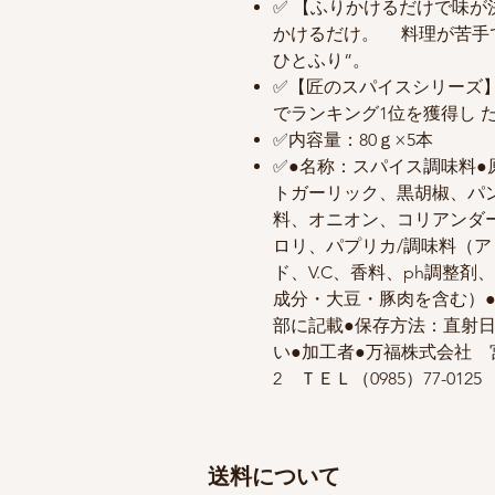
✅ 【ふりかけるだけで味
かけるだけ。 料理が苦手
ひとふり”。
✅【匠のスパイスシリーズ
でランキング1位を獲得し 
✅内容量：80ｇ×5本
✅●名称：スパイス調味料
トガーリック、黒胡椒、パ
料、オニオン、コリアンダ
ロリ、パプリカ/調味料（
ド、V.C、香料、ph調整
成分・大豆・豚肉を含む）●
部に記載●保存方法：直射
い●加工者●万福株式会社 
2 ＴＥＬ（0985）77-012
送料について