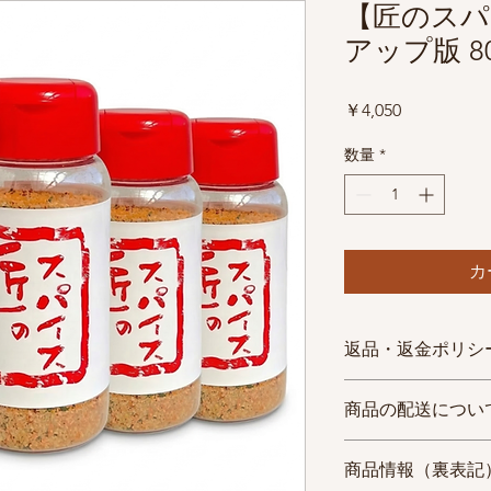
【匠のスパ
アップ版 80
価
￥4,050
格
数量
*
カ
返品・返金ポリシ
※当店ではお客様都
商品の配送につい
りません。
【商品等の不具合に
✅送料について
以下の条件にあては
商品情報（裏表記
バージョンアップ版
す。