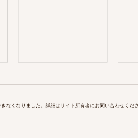
できなくなりました。詳細はサイト所有者にお問い合わせくだ
今だけAmazonポイントがお
「カ
得！｜万福宮崎マルシェ
まと